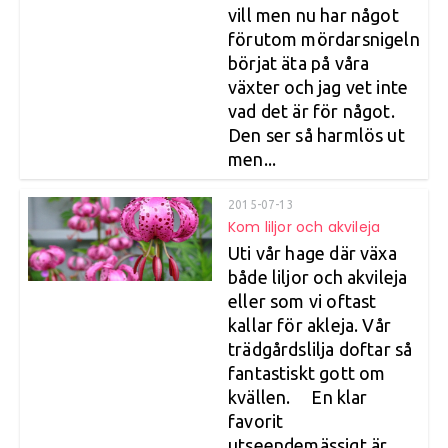
vill men nu har något
förutom mördarsnigeln
börjat äta på våra
växter och jag vet inte
vad det är för något.
Den ser så harmlös ut
men...
2015-07-13
Kom liljor och akvileja
Uti vår hage där växa
både liljor och akvileja
eller som vi oftast
kallar för akleja. Vår
trädgårdslilja doftar så
fantastiskt gott om
kvällen. En klar
favorit
utseendemässigt är...