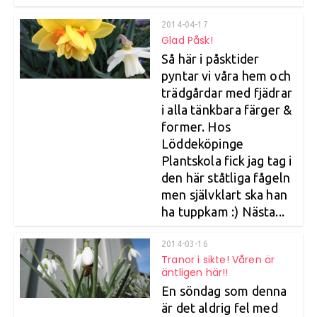
2014-04-17
Glad Påsk!
Så här i påsktider
pyntar vi våra hem och
trädgårdar med fjädrar
i alla tänkbara färger &
former. Hos
Löddeköpinge
Plantskola fick jag tag i
den här ståtliga fågeln
men självklart ska han
ha tuppkam :) Nästa...
2014-03-16
Tranor i sikte! Våren är
äntligen här!!
En söndag som denna
är det aldrig fel med