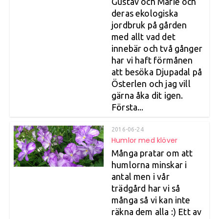
Gustav och Marie och
deras ekologiska
jordbruk på gården
med allt vad det
innebär och två gånger
har vi haft förmånen
att besöka Djupadal på
Österlen och jag vill
gärna åka dit igen.
Första...
2016-06-24
Humlor med klöver
Många pratar om att
humlorna minskar i
antal men i vår
trädgård har vi så
många så vi kan inte
räkna dem alla :) Ett av