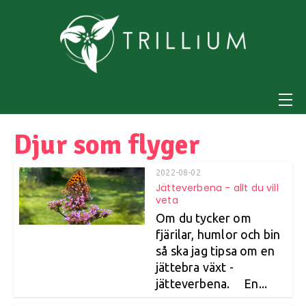
Djur som flyger
2022-08-02
Jätteverbena - allt du vill
veta
Om du tycker om
fjärilar, humlor och bin
så ska jag tipsa om en
jättebra växt -
jätteverbena. En...