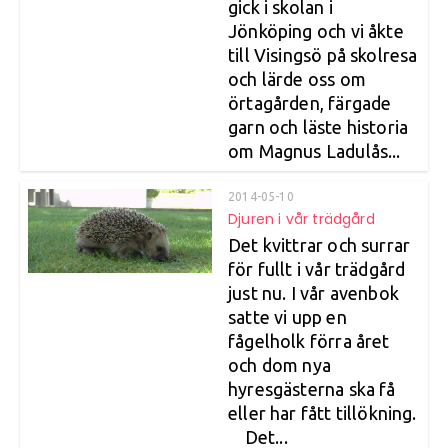
gick i skolan i
Jönköping och vi åkte
till Visingsö på skolresa
och lärde oss om
örtagården, färgade
garn och läste historia
om Magnus Ladulås...
2014-05-10
Djuren i vår trädgård
Det kvittrar och surrar
för fullt i vår trädgård
just nu. I vår avenbok
satte vi upp en
fågelholk förra året
och dom nya
hyresgästerna ska få
eller har fått tillökning.
Det...