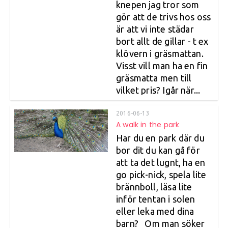
knepen jag tror som
gör att de trivs hos oss
är att vi inte städar
bort allt de gillar - t ex
klövern i gräsmattan.
Visst vill man ha en fin
gräsmatta men till
vilket pris? Igår när...
2016-06-13
A walk in the park
Har du en park där du
bor dit du kan gå för
att ta det lugnt, ha en
go pick-nick, spela lite
brännboll, läsa lite
inför tentan i solen
eller leka med dina
barn? Om man söker