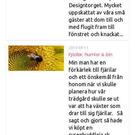
Designtorget. Mycket
uppskattat av våra små
gäster att dom till och
med flugit fram till
fönstret och knackat...
2013-09-11
Fjärilar, humlor & bin
Min man har en
förkärlek till fjärilar
och ett önskemål från
honom när vi skulle
planera hur vår
trädgård skulle se ut
var att ha växter som
drar till sig fjärilar. Så
sagt och gjort så hade
vi köpt en
syrenbuddleja sk.