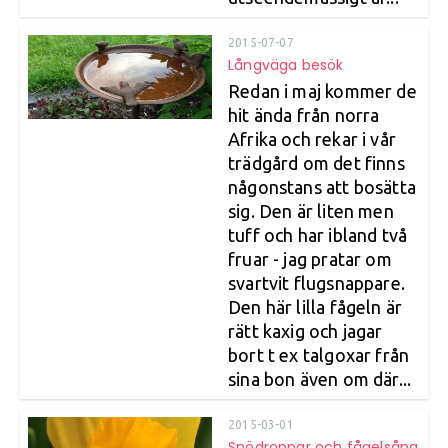
2015-07-07
Långväga besök
Redan i maj kommer de
hit ända från norra
Afrika och rekar i vår
trädgård om det finns
någonstans att bosätta
sig. Den är liten men
tuff och har ibland två
fruar - jag pratar om
svartvit flugsnappare.
Den här lilla fågeln är
rätt kaxig och jagar
bort t ex talgoxar från
sina bon även om där...
2015-03-01
Snödroppar och fågelsång