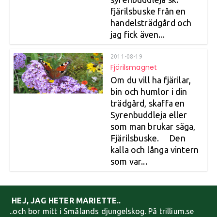
fjärilsbuske från en
handelsträdgård och
jag fick även...
2011-08-19
Fjärilsmagnet
Om du vill ha fjärilar,
bin och humlor i din
trädgård, skaffa en
Syrenbuddleja eller
som man brukar säga,
Fjärilsbuske. Den
kalla och långa vintern
som var...
HEJ, JAG HETER MARIETTE..
..och bor mitt i Smålands djungelskog. På trillium.se