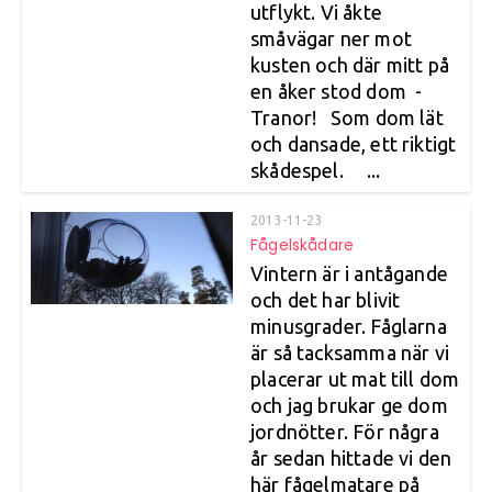
utflykt. Vi åkte
småvägar ner mot
kusten och där mitt på
en åker stod dom -
Tranor! Som dom lät
och dansade, ett riktigt
skådespel. ...
2013-11-23
Fågelskådare
Vintern är i antågande
och det har blivit
minusgrader. Fåglarna
är så tacksamma när vi
placerar ut mat till dom
och jag brukar ge dom
jordnötter. För några
år sedan hittade vi den
här fågelmatare på