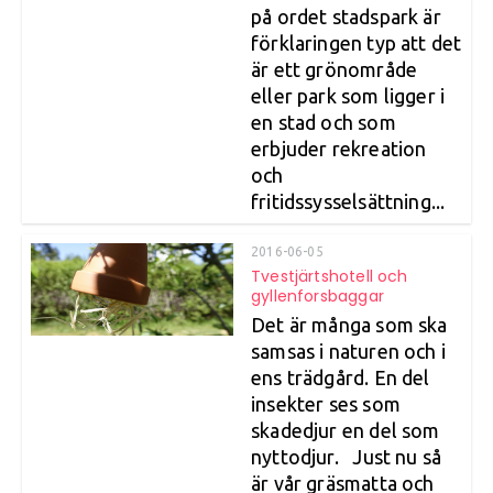
på ordet stadspark är
förklaringen typ att det
är ett grönområde
eller park som ligger i
en stad och som
erbjuder rekreation
och
fritidssysselsättning...
2016-06-05
Tvestjärtshotell och
gyllenforsbaggar
Det är många som ska
samsas i naturen och i
ens trädgård. En del
insekter ses som
skadedjur en del som
nyttodjur. Just nu så
är vår gräsmatta och