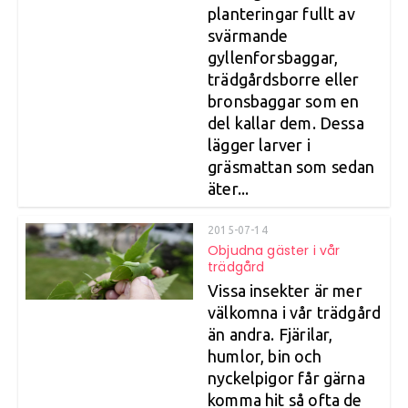
planteringar fullt av
svärmande
gyllenforsbaggar,
trädgårdsborre eller
bronsbaggar som en
del kallar dem. Dessa
lägger larver i
gräsmattan som sedan
äter...
2015-07-14
Objudna gäster i vår
trädgård
Vissa insekter är mer
välkomna i vår trädgård
än andra. Fjärilar,
humlor, bin och
nyckelpigor får gärna
komma hit så ofta de