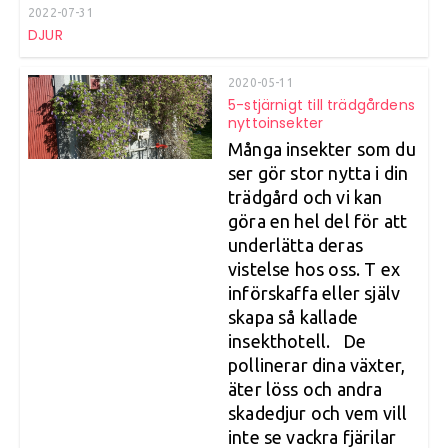
2022-07-31
DJUR
2020-05-11
5-stjärnigt till trädgårdens
nyttoinsekter
Många insekter som du
ser gör stor nytta i din
trädgård och vi kan
göra en hel del för att
underlätta deras
vistelse hos oss. T ex
införskaffa eller själv
skapa så kallade
insekthotell. De
pollinerar dina växter,
äter löss och andra
skadedjur och vem vill
inte se vackra fjärilar