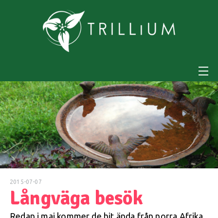
2015-07-07
Långväga besök
Redan i maj kommer de hit ända från norra Afrika