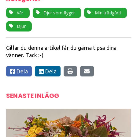
Vår
Djur som flyger
Min trädgård
Djur
Gillar du denna artikel får du gärna tipsa dina
vänner. Tack :-)
Dela
Dela
SENASTE INLÄGG