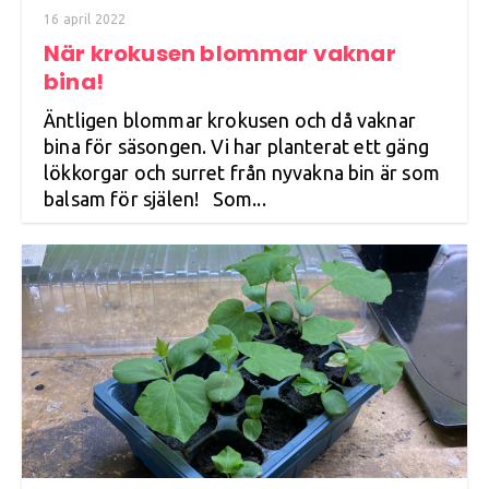
16 april 2022
När krokusen blommar vaknar
bina!
Äntligen blommar krokusen och då vaknar
bina för säsongen. Vi har planterat ett gäng
lökkorgar och surret från nyvakna bin är som
balsam för själen! Som...