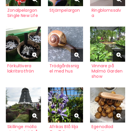
Zonalpelargon
Stjärnpelargon
Ringblomssalv
Single New Life
a
Förkultivera
Trädgårdssnig
Vinnare på
lakritsrotfrön
el med hus
Malmö Garden
show
Skillinge mölla
Afrikas Blå lilja
Egenodlad