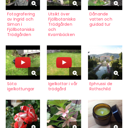
Fotografering
Utsikt över
Dånande
av Ingrid och
Fjällbotaniska
vatten och
Simon i
Trädgården
guidad tur
Fjällbotaniska
och
Trädgården
Kvarnbäcken
Söta
Igelkottar i vår
Ephrussi de
igelkottungar
trädgård
Rothschild