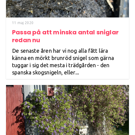
11 maj 2020
Passa på att minska antal sniglar
redan nu
De senaste åren har vi nog alla fått lära
känna en mörkt brunröd snigel som gärna
tuggar i sig det mesta i trädgården - den
spanska skogsnigeln, eller...