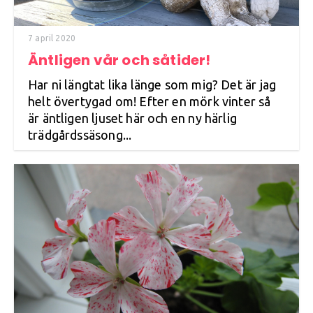
7 april 2020
Äntligen vår och såtider!
Har ni längtat lika länge som mig? Det är jag
helt övertygad om! Efter en mörk vinter så
är äntligen ljuset här och en ny härlig
trädgårdssäsong...