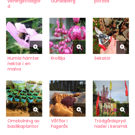
visningsträdgår
Gunillaberg
potatis
d
Humla hämtar
Krollilja
Sekatör
nektar i en
malva
Omskolning av
Våfflor i
Trädgårdspryd
basilikaplantor
Fagerås
nader i keramik