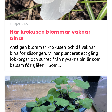
16 april 2022
När krokusen blommar vaknar
bina!
Äntligen blommar krokusen och då vaknar
bina för säsongen. Vi har planterat ett gäng
lökkorgar och surret från nyvakna bin är som
balsam för själen! Som...