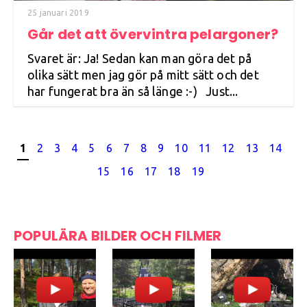
25 januari 2019
Går det att övervintra pelargoner?
Svaret är: Ja! Sedan kan man göra det på
olika sätt men jag gör på mitt sätt och det
har fungerat bra än så länge :-) Just...
1
2
3
4
5
6
7
8
9
10
11
12
13
14
15
16
17
18
19
POPULÄRA BILDER OCH FILMER