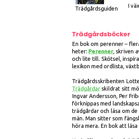
I vä
Trädgårdsguiden
Trädgårdsböcker
En bok om perenner – fler
heter:
Perenner
, skriven 
och lite till. Skötsel, insp
lexikon med ordlista, växt
Trädgårdsskribenten Lotte
Trädgårdar
skildrat sitt 
Ingvar Andersson, Per Fr
förknippas med landskapsark
trädgårdar och läsa om de
män. Man sitter som fängsl
höra mera. En bok att läs