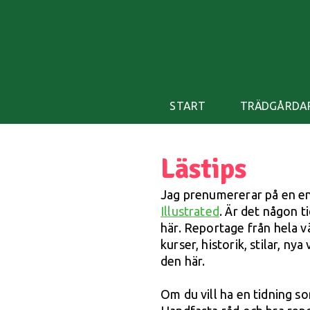
START
TRÄDGÅRDA
Lästips
Jag prenumererar på en en
Illustrated
. Är det någon t
här. Reportage från hela v
kurser, historik, stilar, ny
den här.
Om du vill ha en tidning so