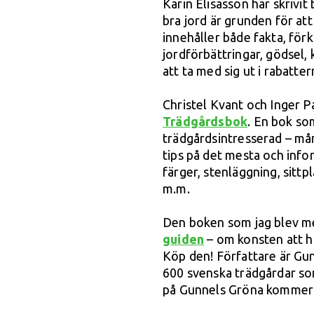
Karin Elisasson har skrivi
bra jord är grunden för at
innehåller både fakta, förk
jordförbättringar, gödsel
att ta med sig ut i rabatter
Christel Kvant och Inger P
Trädgårdsbok
. En bok so
trädgårdsintresserad – må
tips på det mesta och info
färger, stenläggning, sittp
m.m.
Den boken som jag blev mes
guiden
– om konsten att hi
Köp den! Författare är Gu
600 svenska trädgårdar som
på Gunnels Gröna kommer a