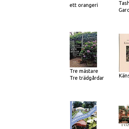
Tas
ett orangeri
Gar
Tre mästare
Käns
Tre trädgårdar