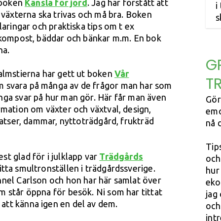
t boken
Känsla för jord
. Jag har förstått att
i
t växterna ska trivas och må bra. Boken
s
laringar och praktiska tips om t ex
, kompost, bäddar och bänkar m.m. En bok
na.
G
almstierna har gett ut boken
Vår
TR
m svara på många av de frågor man har som
nga svar på hur man gör. Här får man även
Gör
rmation om växter och växtval, design,
emo
latser, dammar, nyttoträdgård, frukträd
nå 
Tip
t glad för i julklapp var
Trädgårds
och
tta smultronställen i trädgårdssverige.
hur
nnel Carlson och hon har här samlat över
eko
 står öppna för besök. Ni som har tittat
jag
tt känna igen en del av dem.
och 
int