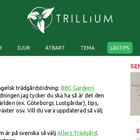
R
DJUR
ÄTBART
TEMA
LÄSTIPS
SE
gelsk trädgårdstidning:
BBC Gardens
idningen jag tycker du ska ha så är det den
ärlden (ex. Göteborgs Lustgårdar), tips,
a växter osv. Vill du vara uppdaterad så välj
5
m är på svenska så välj
Allers Trädgård
.