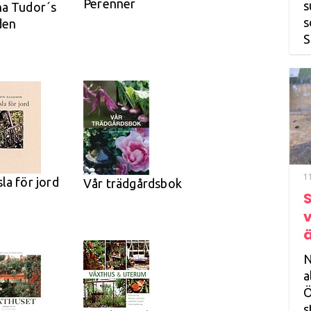
Perenner
s
ha Tudor´s
s
den
S
1
la för jord
Vår trädgårdsbok
S
ä
N
a
Ö
s