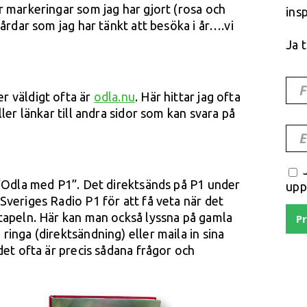
r markeringar som jag har gjort (rosa och
insp
gårdar som jag har tänkt att besöka i år….vi
Ja t
r väldigt ofta är
odla.nu
. Här hittar jag ofta
ller länkar till andra sidor som kan svara på
E
 ”Odla med P1”. Det direktsänds på P1 under
upp
Sveriges Radio P1 för att få veta när det
tapeln. Här kan man också lyssna på gamla
P
inga (direktsändning) eller maila in sina
det ofta är precis sådana frågor och