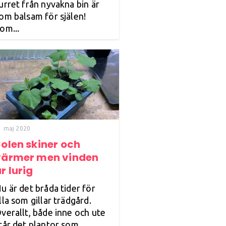
urret från nyvakna bin är
om balsam för själen!
om...
1 maj 2020
olen skiner och
värmer men vinden
r lurig
u är det bråda tider för
lla som gillar trädgård.
verallt, både inne och ute
tår det plantor som