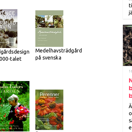
t
j
Medelhavsträdgård
dgårdsdesign
på svenska
000-talet
1
Ä
o
s
e