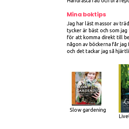
Handfasta råd och bra rep
Mina boktips
Jag har läst massor av trä
tycker är bäst och som ja
för att komma direkt till 
någon av böckerna får jag 
och det tackar jag så hjärtli
Slow gardening
Live