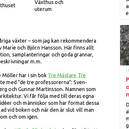
Växthus och
xthuset
a
uterum
e
åriga växter – som jag kan rekommendera
av Marie och Björn Hansson. Här finns allt
iration, samplanteringar och goda grannar,
beskrivningar m.m.
1
 Möller har i sin bok
Tre Mästare Tre
möte med ”de tre professorerna”: Sven-
a
iberg och Gunnar Martinsson. Namnen som
itektur. Vi får följa med till deras egna
 idéer och människor som har format dessa
D
ad vid boken och när den är slut vill man
a
a om och om igen.
m
g