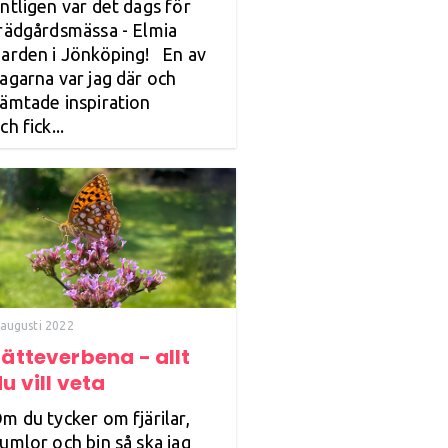
ntligen var det dags för
rädgårdsmässa - Elmia
arden i Jönköping! En av
agarna var jag där och
ämtade inspiration
ch fick...
 augusti 2022
ätteverbena - allt
u vill veta
m du tycker om fjärilar,
umlor och bin så ska jag