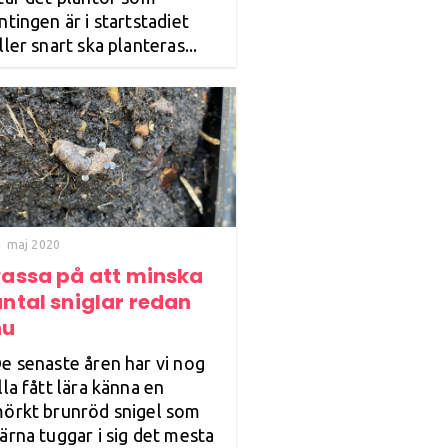
ntingen är i startstadiet
ller snart ska planteras...
1 maj 2020
Passa på att minska
ntal sniglar redan
nu
e senaste åren har vi nog
lla fått lära känna en
örkt brunröd snigel som
ärna tuggar i sig det mesta