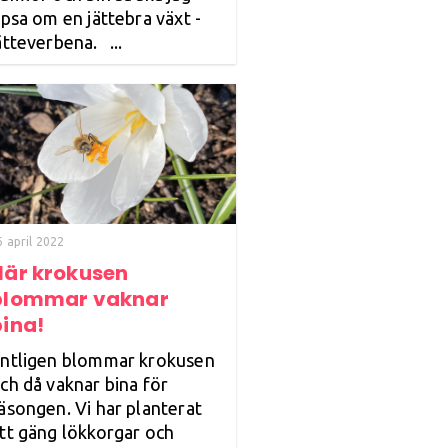
ipsa om en jättebra växt -
ätteverbena. ...
6 april 2022
När krokusen
blommar vaknar
bina!
ntligen blommar krokusen
ch då vaknar bina för
äsongen. Vi har planterat
tt gäng lökkorgar och