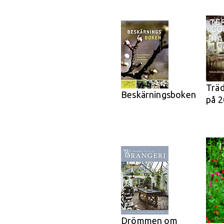
Trä
Beskärningsboken
på 2
Drömmen om