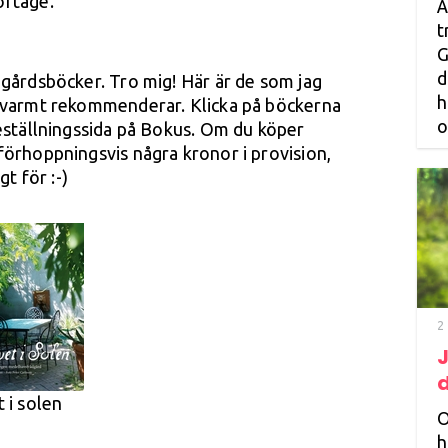
ortage.
Ä
t
G
d
dgårdsböcker. Tro mig! Här är de som jag
h
g varmt rekommenderar. Klicka på böckerna
o
beställningssida på Bokus. Om du köper
förhoppningsvis några kronor i provision,
gt för :-)
2
J
d
t i solen
O
h