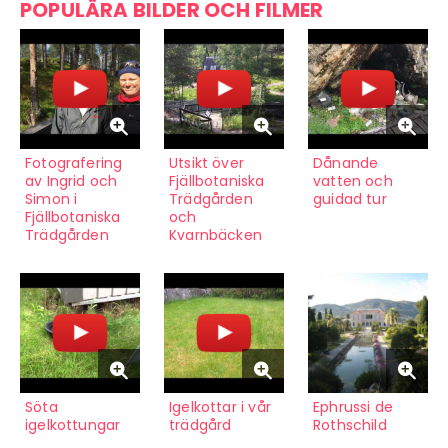
POPULÄRA BILDER OCH FILMER
Fotografering
Utsikt över
Dånande
av Ingrid och
Fjällbotaniska
vatten och
Simon i
Trädgården
guidad tur
Fjällbotaniska
och
Trädgården
Kvarnbäcken
Söta
Igelkottar i vår
Ephrussi de
igelkottungar
trädgård
Rothschild