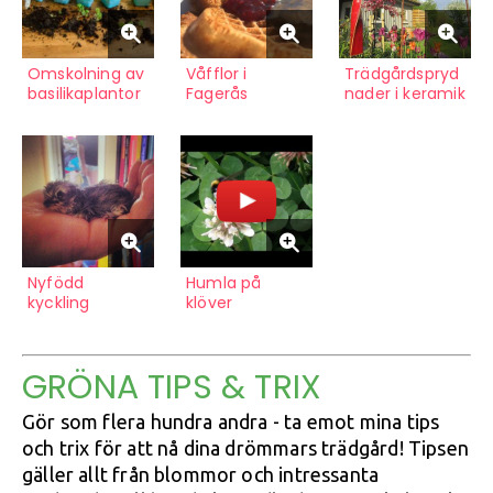
Omskolning av
Våfflor i
Trädgårdspryd
basilikaplantor
Fagerås
nader i keramik
Nyfödd
Humla på
kyckling
klöver
GRÖNA TIPS & TRIX
Gör som flera hundra andra - ta emot mina tips
och trix för att nå dina drömmars trädgård! Tipsen
gäller allt från blommor och intressanta