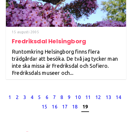
15 augusti 2005
Fredriksdal Helsingborg
Runtomkring Helsingborg finns flera
trädgårdar att besöka. De två jag tycker man
inte ska missa är Fredriksdal och Sofiero.
Fredriksdals museer och...
1
2
3
4
5
6
7
8
9
10
11
12
13
14
15
16
17
18
19