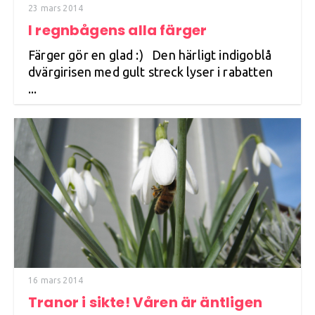
23 mars 2014
I regnbågens alla färger
Färger gör en glad :) Den härligt indigoblå
dvärgirisen med gult streck lyser i rabatten
...
16 mars 2014
Tranor i sikte! Våren är äntligen