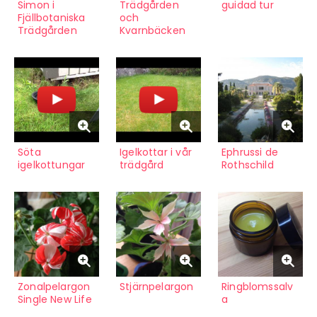
Simon i
Trädgården
guidad tur
Fjällbotaniska
och
Trädgården
Kvarnbäcken
Söta
Igelkottar i vår
Ephrussi de
igelkottungar
trädgård
Rothschild
Zonalpelargon
Stjärnpelargon
Ringblomssalv
Single New Life
a