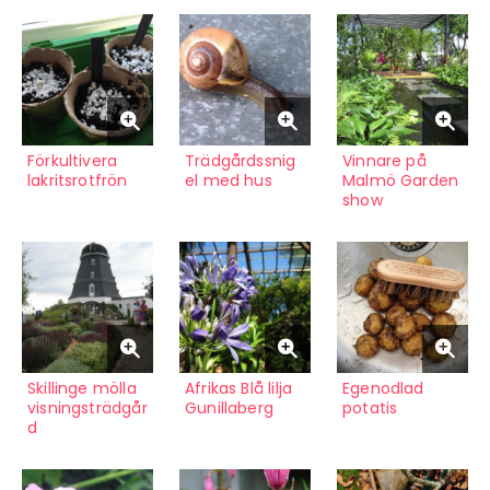
Förkultivera
Trädgårdssnig
Vinnare på
lakritsrotfrön
el med hus
Malmö Garden
show
Skillinge mölla
Afrikas Blå lilja
Egenodlad
visningsträdgår
Gunillaberg
potatis
d