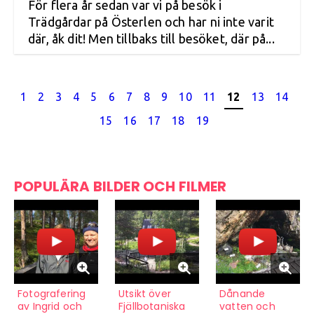
För flera år sedan var vi på besök i
Trädgårdar på Österlen och har ni inte varit
där, åk dit! Men tillbaks till besöket, där på...
1
2
3
4
5
6
7
8
9
10
11
12
13
14
15
16
17
18
19
POPULÄRA BILDER OCH FILMER
Fotografering
Utsikt över
Dånande
av Ingrid och
Fjällbotaniska
vatten och