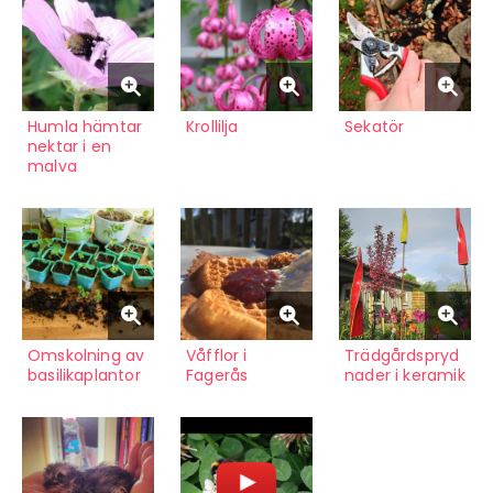
Humla hämtar
Krollilja
Sekatör
nektar i en
malva
Omskolning av
Våfflor i
Trädgårdspryd
basilikaplantor
Fagerås
nader i keramik