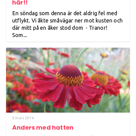
här!!
En söndag som denna är det aldrig fel med
utflykt. Vi åkte småvägar ner mot kusten och
där mitt på en åker stod dom - Tranor!
Som...
9 mars 2014
Anders med hatten