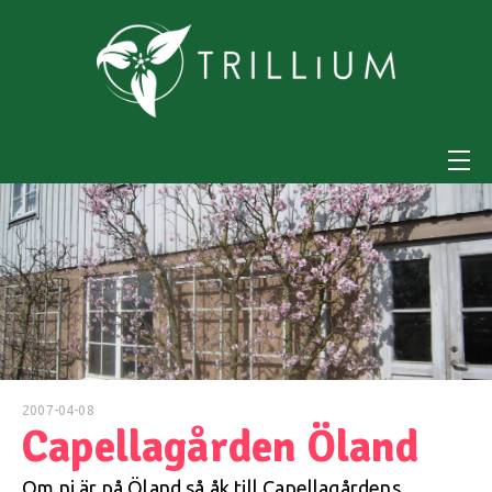
2007-04-08
Capellagården Öland
Om ni är på Öland så åk till Capellagårdens