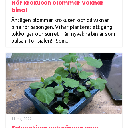
När krokusen blommar vaknar
bina!
Äntligen blommar krokusen och då vaknar
bina för säsongen. Vi har planterat ett gäng
lökkorgar och surret från nyvakna bin är som
balsam för själen! Som...
11 maj 2020
Solen skiner och värmer men