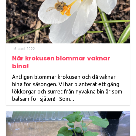
16 april 2022
När krokusen blommar vaknar
bina!
Äntligen blommar krokusen och då vaknar
bina för säsongen. Vi har planterat ett gäng
lökkorgar och surret från nyvakna bin är som
balsam för själen! Som...