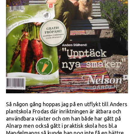
Så någon gång hoppas jag på en utflykt till Anders
plantskola Frodas där inriktningen är ätbara och
användbara växter och om han både har gått på
Alnarp men också gått i praktisk skola hos bl.a
Mandelmanns så kunde han nog inte få en bättre