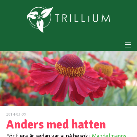
2014-03-09
Anders med hatten
För flera år sedan var vi på besök i
Mandelmanns