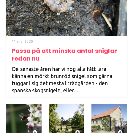
11 maj 2020
Passa på att minska antal sniglar
redan nu
De senaste åren har vi nog alla fått lära
känna en mörkt brunröd snigel som gärna
tuggar i sig det mesta i trädgården - den
spanska skogsnigeln, eller...