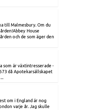
åka till Malmesbury. Om du
ädgården!Abbey House
gården och de som äger den
la som är växtintresserade -
1673 då Apotekarsällskapet
..
est om i England är nog
ondon varje år. Jag skulle