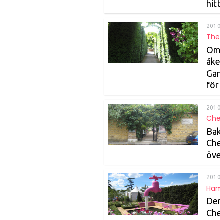
hit
2010
The
Om 
åke
Gar
för
2010
Che
Bak
Che
öve
2010
Ham
Den
Che