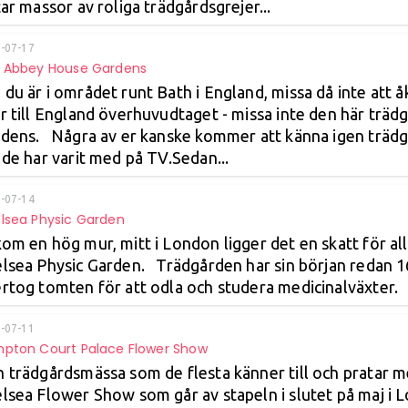
tar massor av roliga trädgårdsgrejer...
-07-17
 Abbey House Gardens
du är i området runt Bath i England, missa då inte att 
r till England överhuvudtaget - missa inte den här tr
dens. Några av er kanske kommer att känna igen träd
 de har varit med på TV.Sedan...
-07-14
lsea Physic Garden
om en hög mur, mitt i London ligger det en skatt för al
lsea Physic Garden. Trädgården har sin början redan 
rtog tomten för att odla och studera medicinalväxter. .
-07-11
pton Court Palace Flower Show
 trädgårdsmässa som de flesta känner till och pratar m
lsea Flower Show som går av stapeln i slutet på maj i L