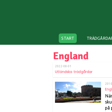
START
TRÄDGÅRDA
England
2022-08-01
Utländska trädgårdar
2010
Eng
När
sku
på 