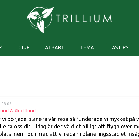
R
DJUR
ÄTBART
TEMA
LÄSTIPS
-08-08
land & Skottland
 vi började planera vår resa så funderade vi mycket på var
lle ta oss dit. Idag är det väldigt billigt att flyga över 
plats men i och med att vi redan i planeringsstadiet inså