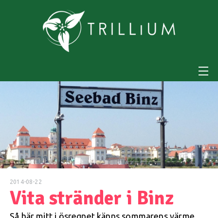
2014-08-22
Vita stränder i Binz
Så här mitt i ösregnet känns sommarens värme