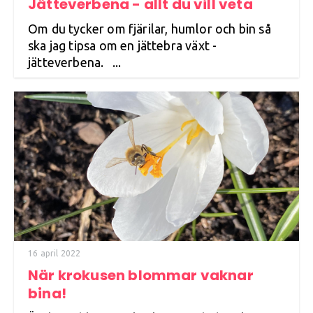
Jätteverbena - allt du vill veta
Om du tycker om fjärilar, humlor och bin så
ska jag tipsa om en jättebra växt -
jätteverbena. ...
16 april 2022
När krokusen blommar vaknar
bina!