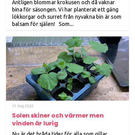
Äntligen blommar krokusen och då vaknar
bina för säsongen. Vi har planterat ett gäng
lökkorgar och surret från nyvakna bin är som
balsam för själen! Som...
11 maj 2020
Solen skiner och värmer men
vinden är lurig
Nu är det bråda tider för alla som gillar