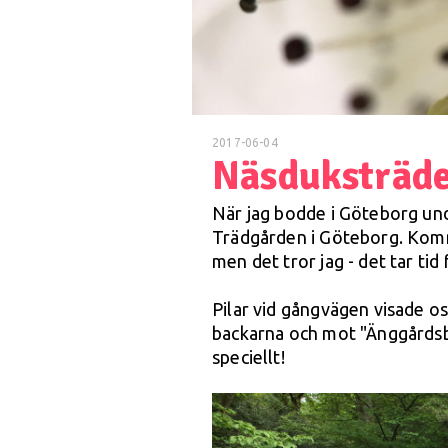
2017-06-04
Näsduksträde
När jag bodde i Göteborg unde
Trädgården i Göteborg. Komm
men det tror jag - det tar tid 
Pilar vid gångvägen visade oss
backarna och mot "Änggårdsb
speciellt!