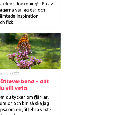
arden i Jönköping! En av
agarna var jag där och
ämtade inspiration
ch fick...
 augusti 2022
ätteverbena - allt
u vill veta
m du tycker om fjärilar,
umlor och bin så ska jag
ipsa om en jättebra växt -