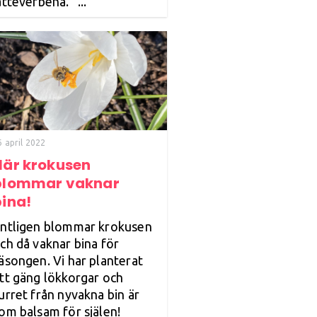
ätteverbena. ...
6 april 2022
När krokusen
blommar vaknar
bina!
ntligen blommar krokusen
ch då vaknar bina för
äsongen. Vi har planterat
tt gäng lökkorgar och
urret från nyvakna bin är
om balsam för själen!