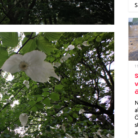
S
1
S
ä
N
a
Ö
s
a