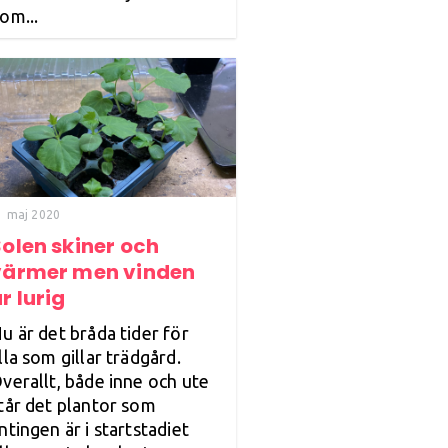
om...
1 maj 2020
olen skiner och
värmer men vinden
r lurig
u är det bråda tider för
lla som gillar trädgård.
verallt, både inne och ute
tår det plantor som
ntingen är i startstadiet