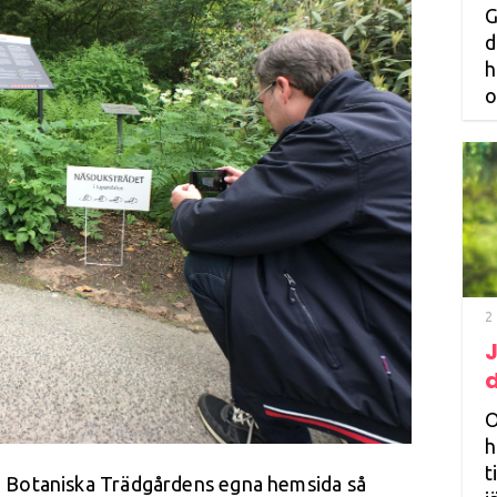
G
d
h
o
2
J
d
O
h
t
å Botaniska Trädgårdens egna hemsida så