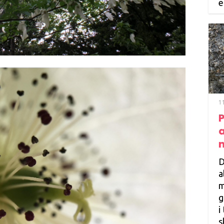
e
1
a
D
a
m
g
i
s