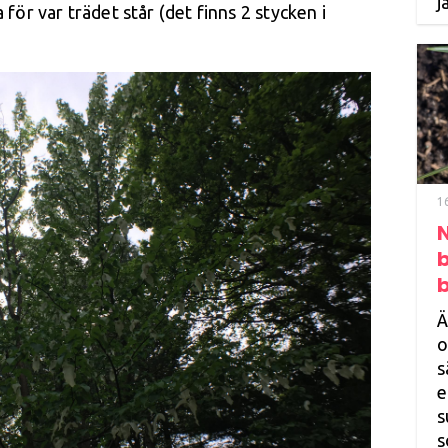
j
för var trädet står (det finns 2 stycken i
1
Ä
o
s
e
s
s