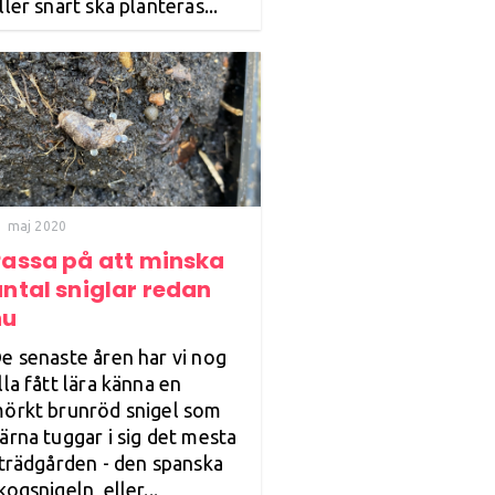
ller snart ska planteras...
1 maj 2020
Passa på att minska
ntal sniglar redan
nu
e senaste åren har vi nog
lla fått lära känna en
örkt brunröd snigel som
ärna tuggar i sig det mesta
 trädgården - den spanska
kogsnigeln, eller...