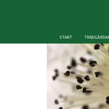
START
TRÄDGÅRDA