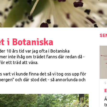
SE
t i Botaniska
r 10 års tid var jag ofta i Botaniska
er inte ihåg om trädet fanns där redan då -
för ett träd att växa.
 vart vi kunde finna det så vi tog oss upp för
ergen" och där stod det - så annorlunda och
5
Ä
t