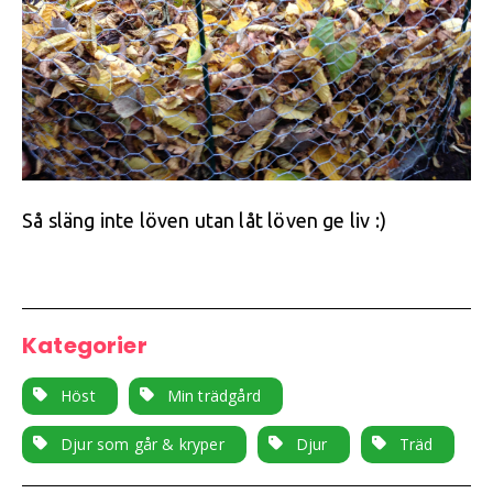
Så släng inte löven utan låt löven ge liv :)
Kategorier
Höst
Min trädgård
Djur som går & kryper
Djur
Träd