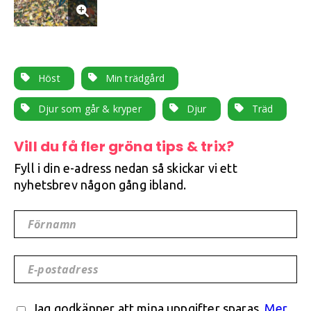
Höst
Min trädgård
Djur som går & kryper
Djur
Träd
Vill du få fler gröna tips & trix?
Fyll i din e-adress nedan så skickar vi ett
nyhetsbrev någon gång ibland.
Förnamn
E-postadress
Jag godkänner att mina uppgifter sparas.
Mer