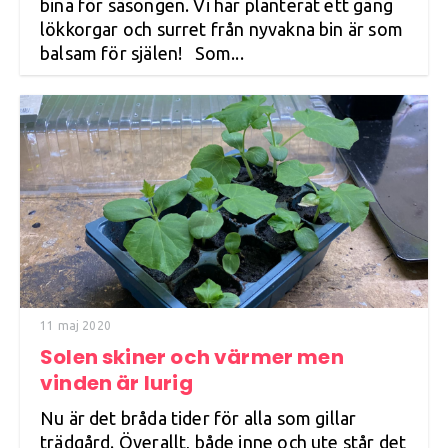
bina för säsongen. Vi har planterat ett gäng
lökkorgar och surret från nyvakna bin är som
balsam för själen! Som...
11 maj 2020
Solen skiner och värmer men
vinden är lurig
Nu är det bråda tider för alla som gillar
trädgård. Överallt, både inne och ute står det