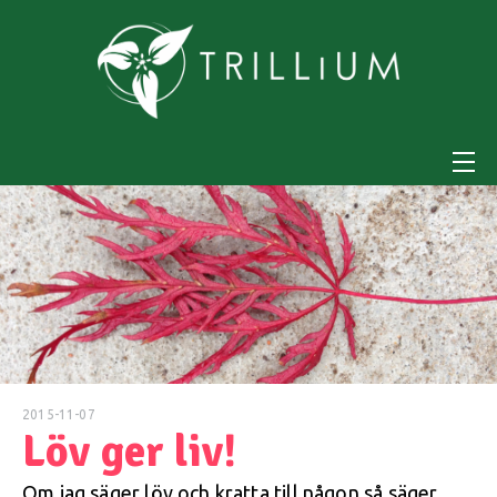
2015-11-07
Löv ger liv!
Om jag säger löv och kratta till någon så säger