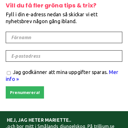
Vill du få fler gröna tips & trix?
Fyll i din e-adress nedan så skickar vi ett
nyhetsbrev någon gång ibland.
Förnamn
E-postadress
Jag godkänner att mina uppgifter sparas.
Mer
info »
Prenumerera!
HEJ, JAG HETER MARIETTE..
..och bor mitt i Smålands djungelskog. På trillium.se