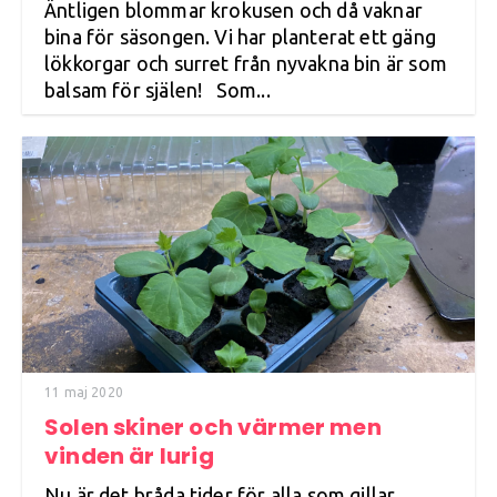
Äntligen blommar krokusen och då vaknar
bina för säsongen. Vi har planterat ett gäng
lökkorgar och surret från nyvakna bin är som
balsam för själen! Som...
11 maj 2020
Solen skiner och värmer men
vinden är lurig
Nu är det bråda tider för alla som gillar