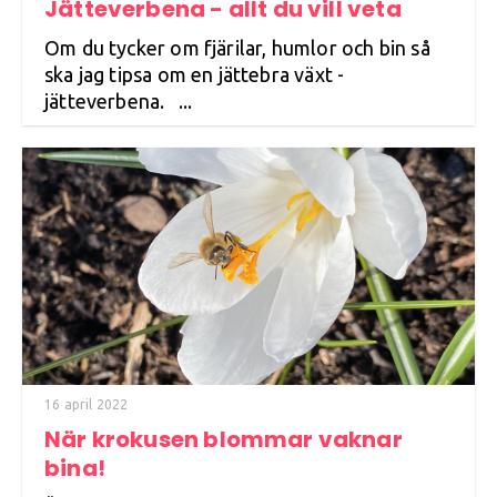
Jätteverbena - allt du vill veta
Om du tycker om fjärilar, humlor och bin så
ska jag tipsa om en jättebra växt -
jätteverbena. ...
16 april 2022
När krokusen blommar vaknar
bina!