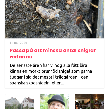
11 maj 2020
Passa på att minska antal sniglar
redan nu
De senaste åren har vi nog alla fått lära
känna en mörkt brunröd snigel som gärna
tuggar i sig det mesta i trädgården - den
spanska skogsnigeln, eller...