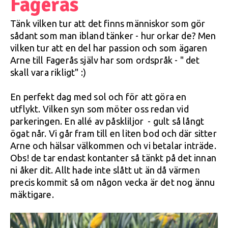
Fagerås
Tänk vilken tur att det finns människor som gör
sådant som man ibland tänker - hur orkar de? Men
vilken tur att en del har passion och som ägaren
Arne till Fagerås själv har som ordspråk - " det
skall vara rikligt" :)
En perfekt dag med sol och för att göra en
utflykt. Vilken syn som möter oss redan vid
parkeringen. En allé av påskliljor - gult så långt
ögat når. Vi går fram till en liten bod och där sitter
Arne och hälsar välkommen och vi betalar inträde.
Obs! de tar endast kontanter så tänkt på det innan
ni åker dit. Allt hade inte slått ut än då värmen
precis kommit så om någon vecka är det nog ännu
mäktigare.